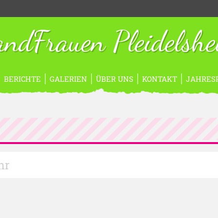
ndFrauen Pleidelsh
BERICHTE
GALERIEN
ÜBER UNS
KONTAKT
JAHRES
hr