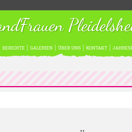
ndFrauen Pleidelsh
BERICHTE
GALERIEN
ÜBER UNS
KONTAKT
JAHRES