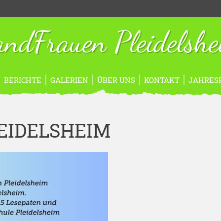
ndFrauen Pleidelsh
BERICHTE
GALERIEN
ÜBER UNS
KONTAKT
JAHRES
LEIDELSHEIM